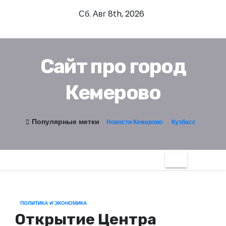
П
Сб. Авг 8th, 2026
е
р
е
Сайт про город
й
т
Кемерово
и
к
с
Популярные метки
Новости Кемерово
Кузбасс
о
д
е
р
ж
и
ПОЛИТИКА И ЭКОНОМИКА
Открытие Центра
м