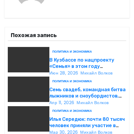
ц
и
я
Похожая запись
п
ПОЛИТИКА И ЭКОНОМИКА
о
В Кузбассе по нацпроекту
«Семья» в этом году
з
капитально отремонтируют
Июн 28, 2026
Михайл Волков
пять детских садов
ПОЛИТИКА И ЭКОНОМИКА
а
Семь свадеб, командная битва
лыжников и сноубордистов,
п
рекорд России: на Шерегеше
Апр 11, 2026
Михайл Волков
стартовал фестиваль
и
ПОЛИТИКА И ЭКОНОМИКА
«ГрелкаФест»
Илья Середюк: почти 80 тысяч
с
человек приняли участие в
первом Всекузбасском
Мар 30, 2026
Михайл Волков