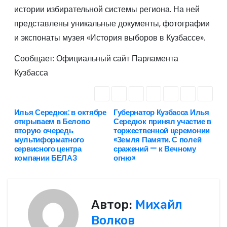
истории избирательной системы региона. На ней
представлены уникальные документы, фотографии
и экспонаты музея «История выборов в Кузбассе».
Сообщает: Официальный сайт Парламента
Кузбасса
Илья Середюк: в октябре
Губернатор Кузбасса Илья
Н
открываем в Белово
Середюк принял участие в
вторую очередь
торжественной церемонии
а
мультиформатного
«Земля Памяти. С полей
сервисного центра
сражений — к Вечному
в
компании БЕЛАЗ
огню»
и
г
Автор:
Михайл
Волков
а