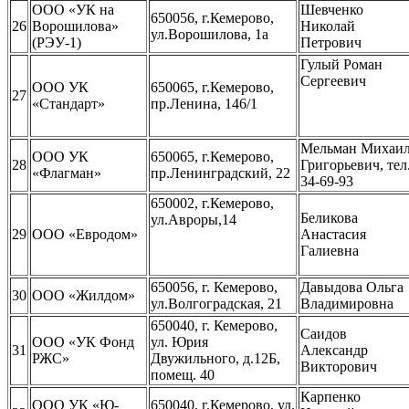
ООО «УК на
Шевченко
650056, г.Кемерово,
26
Ворошилова»
Николай
ул.Ворошилова, 1а
(РЭУ-1)
Петрович
Гулый Роман
Сергеевич
ООО УК
650065, г.Кемерово,
27
«Стандарт»
пр.Ленина, 146/1
Мельман Михаи
ООО УК
650065, г.Кемерово,
28
Григорьевич, тел
«Флагман»
пр.Ленинградский, 22
34-69-93
650002, г.Кемерово,
Беликова
ул.Авроры,14
29
ООО «Евродом»
Анастасия
Галиевна
650056, г. Кемерово,
Давыдова Ольга
30
ООО «Жилдом»
ул.Волгоградская, 21
Владимировна
650040, г. Кемерово,
Саидов
ООО «УК Фонд
ул. Юрия
31
Александр
РЖС»
Двужильного, д.12Б,
Викторович
помещ. 40
Карпенко
ООО УК «Ю-
650040, г.Кемерово, ул.