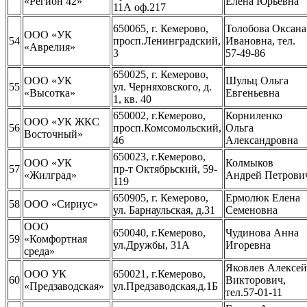
«Регион 42»
Елена Юрьевна
11А оф.217
650065, г. Кемерово,
Толобова Оксана
ООО «УК
54
просп.Ленинградский,
Ивановна, тел.
«Аврелия»
3
57-49-86
650025, г. Кемерово,
ООО «УК
Шульц Ольга
55
ул. Черняховского, д.
«Высотка»
Евгеньевна
1, кв. 40
650002, г.Кемерово,
Корниленко
ООО «УК ЖКС
56
просп.Комсомольский,
Ольга
Восточный»
46
Александровна
650023, г.Кемерово,
ООО «УК
Колмыков
57
пр-т Октябрьский, 59-
«Жилград»
Андрей Петрови
119
650905, г. Кемерово,
Ермолюк Елена
58
ООО «Сириус»
ул. Барнаульская, д.31
Семеновна
ООО
650040, г.Кемерово,
Чудинова Анна
59
«Комфортная
ул.Дружбы, 31А
Игоревна
среда»
Яковлев Алексей
ООО УК
650021, г.Кемерово,
60
Викторович,
«Предзаводская»
ул.Предзаводская,д.1Б
тел.57-01-11