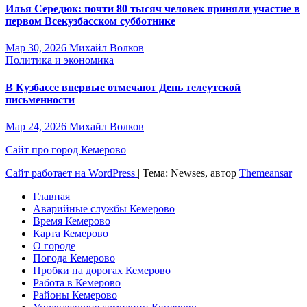
Илья Середюк: почти 80 тысяч человек приняли участие в
первом Всекузбасском субботнике
Мар 30, 2026
Михайл Волков
Политика и экономика
В Кузбассе впервые отмечают День телеутской
письменности
Мар 24, 2026
Михайл Волков
Сайт про город Кемерово
Сайт работает на WordPress
|
Тема: Newses, автор
Themeansar
Главная
Аварийные службы Кемерово
Время Кемерово
Карта Кемерово
О городе
Погода Кемерово
Пробки на дорогах Кемерово
Работа в Кемерово
Районы Кемерово