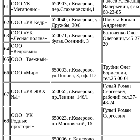
Галеев Александ
ООО УК
650903, г.Кемерово,
61
Валерьевич, фак
«Мегаполис»
пер.Стахановский,1
68-23-85
650040, г.Кемерово, ул.
Шляхта Богдан
62
ООО «УК Кедр»
Дружбы, 30/8
Андреевич
ООО «УК
Батюченко Олег
63
650071, г.Кемерово,
«Лесная поляна»
Олегович,т.45-27
бульв.Осенний, 3
20
ООО
64
«Кедровый»
65
ООО «Таежный»
Трубин Олег
650033, г.Кемерово,
66
ООО «Мир»
Борисович,
ул.Попова, 3, оф. 112
тел.25-00-01
Гулый Роман
ООО «УК ЖКХ
650065, г.Кемерово,
Сергеевич,
67
№1»
пр.Ленина, 146/1
рабочий тел.37-
48-24
Гулый Роман
ООО «УК
Сергеевич
650023, г.Кемерово,
68
Родные
пр.Московский, 16
просторы»
650036, г. Кемерово,