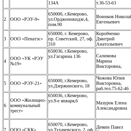
134А
т.36-53-63
650000, г.Кемерово,
Воинков Никола
2
ООО «РЭУ-9»
ул.Орджоникидзе,4,
Евгеньевич
пом.90
650000, г. Кемерово,
Коробченко
3
ООО «Пенатэс»
пр. Советский, 27, оф.
Дмитрий
310
Анатольевич
650036, г.Кемерово,
Салимова
ул.Гагарина 136
ООО «УК «РЭУ
4
Марина
№19»
Викторовна,
Чижова Юлия
650000, г.Кемерово,
5
ООО «РЭУ-21»
Викторовна,
ул.Дзержинского, 18
раб.тел.75-62-46
650036, г.Кемерово,
ООО «Жилищно-
ул.9-е января,6
Мазурок Елена
6
коммунальный
Александровна
трест»
650070, г.Кемерово,
Демин Павел
7
ООО «СКК»
ул.Тухачевского, 2, оф.