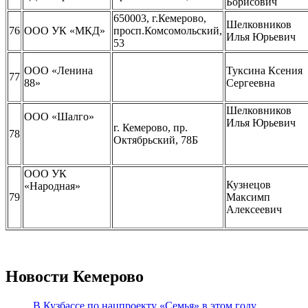
Борисович
650003, г.Кемерово,
Шелковников
76
ООО УК «МКД»
просп.Комсомольский,
Илья Юрьевич
53
ООО «Ленина
Туксина Ксения
77
88»
Сергеевна
Шелковников
ООО «Шалго»
Илья Юрьевич
г. Кемерово, пр.
78
Октябрьский, 78Б
ООО УК
Кузнецов
«Народная»
79
Максимп
Алексеевич
Новости Кемерово
В Кузбассе по нацпроекту «Семья» в этом году