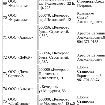
ООО
Симонова Олеся
69
ул. Тухачевского, 22 Б,
«Константа»
Петровна
оф. 223
Кузьменко
ООО
650070, г.Кемерово,
70
Сергей
«Каравелла»
пер.Щегловский, 12
Александрович
650056, г.Кемерово,
бульв. Строителей,
Арестов Евгени
д.53А
71
ООО «Алькор»
Александрович,8
904-371-9138
650056, г.Кемерово,
Арестов Евгени
72
ООО «ДоКоР»
бульв. Строителей,
Александрович
д.53А
Шобик
650000 г.Кемерово,
Станислав
ООО «Домо-
73
Притомская
Борисович. т. 8-
Сервис-2»
Набережная,19
961-701-80-74
г. Кемерово,
74
ООО «Альфа+»
ул.Мичурина, 58
Шобик
ООО
650000, г.Кемерово,
75
Станислав
«ДомСервис»
пр.Московский, 18 к.6