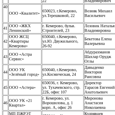
22
Владимирович
40
650023, г.Кемерово,
Возняк Михаил
ООО «Квалитет»
ул.Терешковой, 22
Васильевич
ООО «ЖКХ
г. Кемерово, бульв.
Лозовик Наталья
41
Ленинский»
Строителей, 23
Владимировна
ООО ЖСЦ
650040, г.Кемерово,
Бекетова Елена
42
«Квартиры
ул.Ю. Двужильного,
Валерьевна
Кемерова»
26-92
Абдурахманов
ООО «Астра
43
Шахлар Орудж
Сервис»
Оглы
Давыденко
ООО УК
650040, г.Кемерово,
44
Виктория
«Зелёный город»
ул.Космическая, 24
Раисовна
650036, г. Кемерово,
Директор
45
ООО «Астера»
ул. Тухачевского, стр.
Тарасов Евгений
22Б, офис 107
Анатольевич
г. Кемерово, ул.
Миронова
ООО УК «21
46
Ворошилова, д. 1
Анастасия
Квартал»
корп. А, офис 26
Николаевна
МП ПЖРЭТ
Кудрявцев