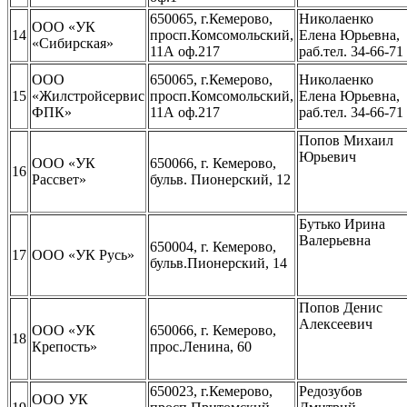
650065, г.Кемерово,
Николаенко
ООО «УК
14
просп.Комсомольский,
Елена Юрьевна,
«Сибирская»
11А оф.217
раб.тел. 34-66-71
ООО
650065, г.Кемерово,
Николаенко
15
«Жилстройсервис
просп.Комсомольский,
Елена Юрьевна,
ФПК»
11А оф.217
раб.тел. 34-66-71
Попов Михаил
Юрьевич
ООО «УК
650066, г. Кемерово,
16
Рассвет»
бульв. Пионерский, 12
Бутько Ирина
Валерьевна
650004, г. Кемерово,
17
ООО «УК Русь»
бульв.Пионерский, 14
Попов Денис
Алексеевич
ООО «УК
650066, г. Кемерово,
18
Крепость»
прос.Ленина, 60
650023, г.Кемерово,
Редозубов
ООО УК