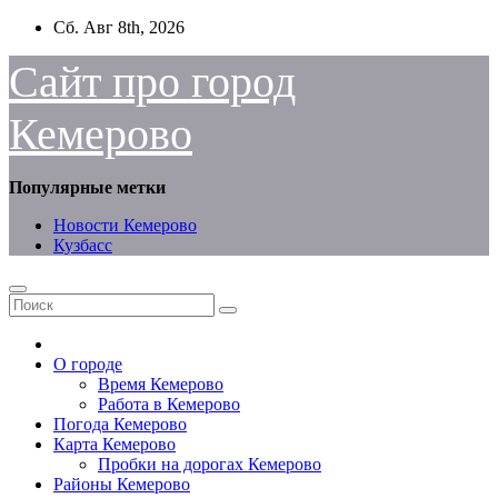
Перейти
Сб. Авг 8th, 2026
к
содержимому
Сайт про город
Кемерово
Популярные метки
Новости Кемерово
Кузбасс
О городе
Время Кемерово
Работа в Кемерово
Погода Кемерово
Карта Кемерово
Пробки на дорогах Кемерово
Районы Кемерово