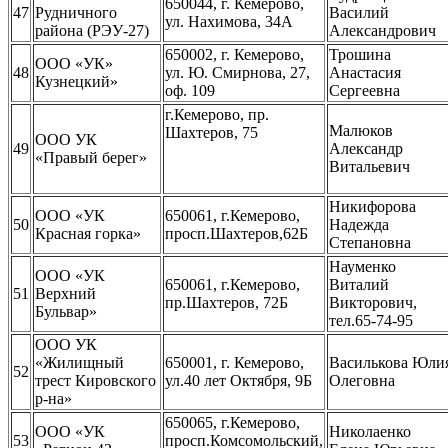
650044, г. Кемерово,
47
Рудничного
Василий
ул. Нахимова, 34А
района (РЭУ-27)
Александрович
650002, г. Кемерово,
Трошина
ООО «УК»
48
ул. Ю. Смирнова, 27,
Анастасия
Кузнецкий»
оф. 109
Сергеевна
г.Кемерово, пр.
Малюков
Шахтеров, 75
ООО УК
49
Александр
«Правый берег»
Витальевич
Никифорова
ООО «УК
650061, г.Кемерово,
50
Надежда
Красная горка»
просп.Шахтеров,62Б
Степановна
Науменко
ООО «УК
650061, г.Кемерово,
Виталий
51
Верхний
пр.Шахтеров, 72Б
Викторович,
Бульвар»
тел.65-74-95
ООО УК
«Жилищный
650001, г. Кемерово,
Василькова Юли
52
трест Кировского
ул.40 лет Октября, 9Б
Олеговна
р-на»
650065, г.Кемерово,
ООО «УК
Николаенко
53
просп.Комсомольский,