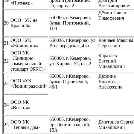
19
просп.Притомский,
Дмитрий
«Премьер»
25, корпус 2
Александрович
Дёмин Павел
650066, г. Кемерово,
Тимофеевич
ООО «УК на
20
бульв. Притомский,
Красной»
11/1
ООО «УК
650036, г.Кемерово, ул.
Кончаев Максим
21
«Жилищник»
Волгоградская, 45а
Сергеевич
ООО УК
Каратаев
«Жилищно-
650000, г. Кемерово,
22
Евгений
коммунальный
ул. Кирова, 55, оф. 2
Михайлович
стандарт (ЖКС)»
650003, г.Кемерово,
Дюмина
ООО «УК
бульв. Строителей,
Людмила
23
«Ленинградский»
46/1
Алексеевна
ООО УК
24
«Высота»
650065, г.Кемерово,
ООО УК
Дмитриев Серге
25
пр. Ленинградский,
«Тёплый дом»
Михайлович
15А