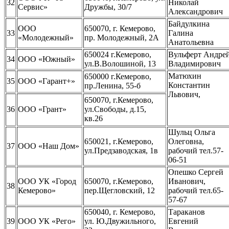
32
Николай
Сервис»
Дружбы, 30/7
Александрович
Байдулкина
ООО
650070, г. Кемерово,
33
Галина
«Молодежный»
пр. Молодежный, 2А
Анатольевна
650024 г.Кемерово,
Вульферт Андре
34
ООО «Южный»
ул.В.Волошиной, 13
Владимирович
Матюхин
650000 г.Кемерово,
35
ООО «Гарант+»
Константин
пр.Ленина, 55-б
Львович,
650070, г.Кемерово,
36
ООО «Грант»
ул.Свободы, д.15,
кв.26
Шульц Ольга
650021, г.Кемерово,
Олеговна,
37
ООО «Наш Дом»
ул.Предзаводская, 1в
рабочий тел.57-
06-51
Опешко Сергей
ООО УК «Город
650070, г.Кемерово,
Иванович,
38
Кемерово»
пер.Щегловский, 12
рабочий тел.65-
57-67
650040, г. Кемерово,
Тараканов
39
ООО УК «Рего»
ул. Ю.Двужильного,
Евгений