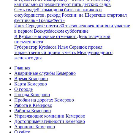
капитально отремонтируют пять детских садов
Семь свадеб, командная битва лыжников и
сноубордистов, рекорд России: на Шерегеше стартовал
фестиваль «ГрелкаФест»
Илья Середюк: почти 80 тысяч человек приняли участие
в первом Всекузбасском субботнике
В Кузбассе впервые отмечают День телеутской
письменности
Губернатор Кузбасса Илья Середюк провел
торжественный прием в честь Международного
женского дня
Главная
Аварийные службы Кемерово
Время Кемерово
Карта Кемерово
О городе
Погода Кемерово
Пробки на дорогах Кемерово
Работа в Кемерово
Районы Кемерово
Управляющие компании Кемерово
Достопримечательности Кемерово
Аэропорт Кемерово
О сайте