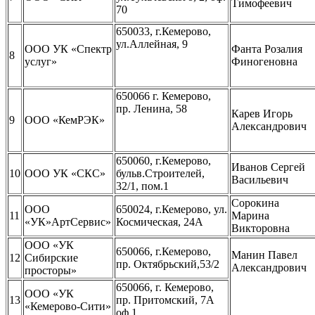
Тимофеевич
70
650033, г.Кемерово,
ул.Аллейная, 9
ООО УК «Спектр
Фанта Розалия
8
услуг»
Финогеновна
650066 г. Кемерово,
пр. Ленина, 58
Карев Игорь
9
ООО «КемРЭК»
Александрович
650060, г.Кемерово,
Иванов Сергей
10
ООО УК «СКС»
бульв.Строителей,
Васильевич
32/1, пом.1
Сорокина
ООО
650024, г.Кемерово, ул.
11
Марина
«УК»АртСервис»
Космическая, 24А
Викторовна
ООО «УК
650066, г.Кемерово,
Манин Павел
12
Сибирские
пр. Октябрьский,53/2
Александрович
просторы»
650066, г. Кемерово,
ООО «УК
13
пр. Притомский, 7А
«Кемерово-Сити»
оф.1