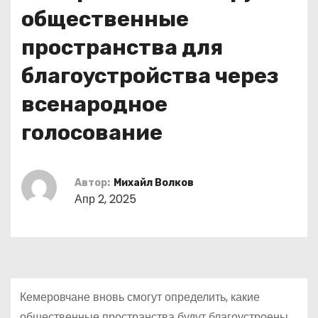
о
общественные
м
пространства для
у
благоустройства через
всенародное
голосование
Автор:
Михайл Волков
Апр 2, 2025
Кемеровчане вновь смогут определить, какие
общественные пространства будут благоустроены,