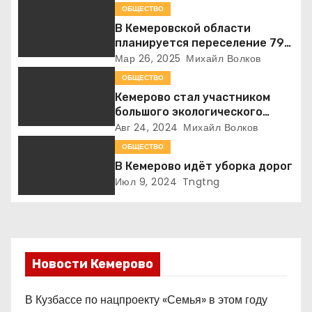
ОБЩЕСТВО
я
В Кемеровской области
планируется переселение 799
п
семей с подработанных
Мар 26, 2025
Михайл Волков
территорий в 2025 году
о
ОБЩЕСТВО
Кемерово стал участником
з
большого экологического
проекта
Авг 24, 2024
Михайл Волков
а
ОБЩЕСТВО
п
В Кемерово идёт уборка дорог
Июл 9, 2024
Tngtng
и
с
я
Новости Кемерово
м
В Кузбассе по нацпроекту «Семья» в этом году