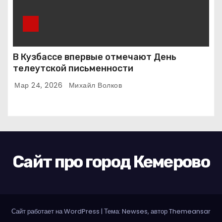
В Кузбассе впервые отмечают День
телеутской письменности
Мар 24, 2026
Михайл Волков
Сайт про город Кемерово
Сайт работает на WordPress
|
Тема: Newses, автор
Themeansar