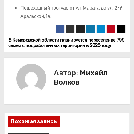
Пешеходный тротуар от ул. Марата до ул. 2-й
Аральской, 1а.
В Кемеровской области планируется переселение 799
Н
семей с подработанных территорий в 2025 году
а
в
Автор:
Михайл
и
Волков
г
а
ц
Похожая запись
и