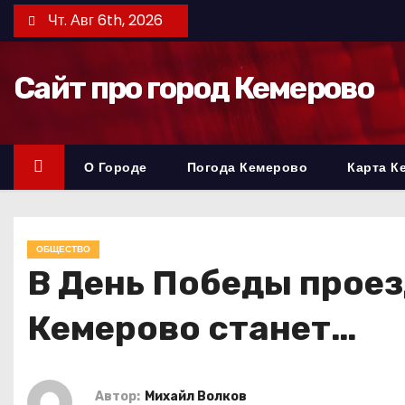
П
Чт. Авг 6th, 2026
е
р
Сайт про город Кемерово
е
й
т
и
О Городе
Погода Кемерово
Карта К
к
с
о
ОБЩЕСТВО
д
В День Победы проез
е
р
Кемерово станет…
ж
и
м
Автор:
Михайл Волков