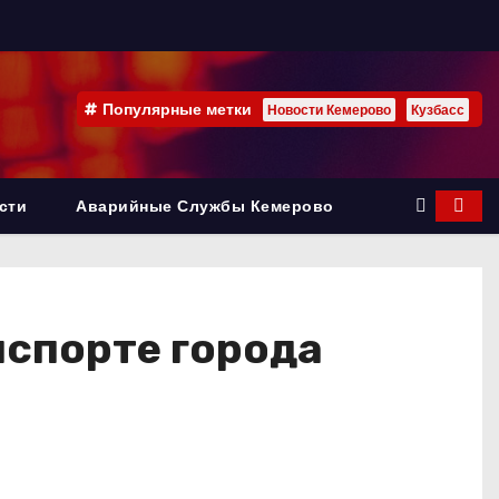
Популярные метки
Новости Кемерово
Кузбасс
сти
Аварийные Службы Кемерово
нспорте города