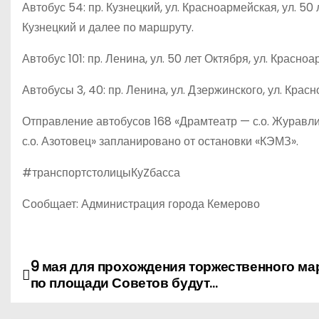
Автобус 54: пр. Кузнецкий, ул. Красноармейская, ул. 50 
Кузнецкий и далее по маршруту.
Автобус 101: пр. Ленина, ул. 50 лет Октября, ул. Красноа
Автобусы 3, 40: пр. Ленина, ул. Дзержинского, ул. Кра
Отправление автобусов 168 «Драмтеатр — с.о. Журавли
с.о. Азотовец» запланировано от остановки «КЭМЗ».
#транспортстолицыКуZбасса
Сообщает: Администрация города Кемерово
9 мая для прохождения торжественного м
Н
по площади Советов будут…
а