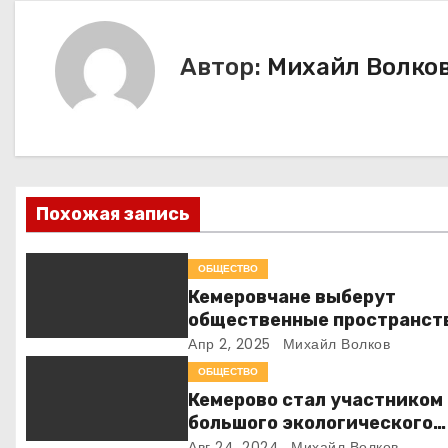
в
и
Автор:
Михайл Волко
г
а
ц
Похожая запись
и
я
ОБЩЕСТВО
Кемеровчане выберут
п
общественные пространст
для благоустройства чере
Апр 2, 2025
Михайл Волков
о
всенародное голосование
ОБЩЕСТВО
з
Кемерово стал участником
большого экологического
а
проекта
Авг 24, 2024
Михайл Волков