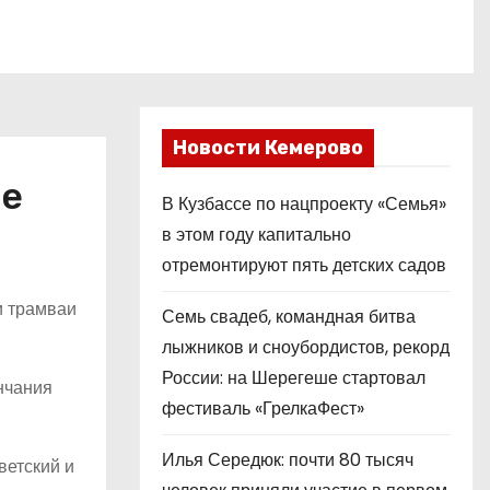
Новости Кемерово
те
В Кузбассе по нацпроекту «Семья»
в этом году капитально
отремонтируют пять детских садов
и трамваи
Семь свадеб, командная битва
лыжников и сноубордистов, рекорд
России: на Шерегеше стартовал
нчания
фестиваль «ГрелкаФест»
Илья Середюк: почти 80 тысяч
ветский и