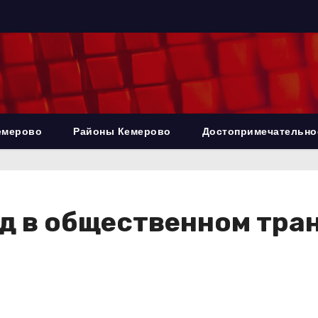
емерово
Районы Кемерово
Достопримечательно
д в общественном тра