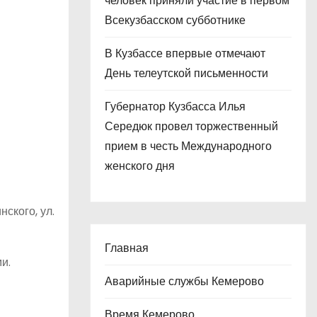
человек приняли участие в первом
Всекузбасском субботнике
В Кузбассе впервые отмечают
День телеутской письменности
Губернатор Кузбасса Илья
Середюк провел торжественный
прием в честь Международного
женского дня
нского, ул.
Главная
и.
Аварийные службы Кемерово
Время Кемерово