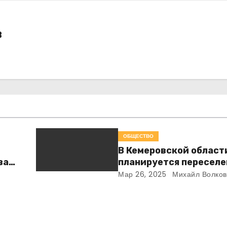
в
ОБЩЕСТВО
В Кемеровской област
ва
планируется переселе
з
семей с подработанн
Мар 26, 2025
Михайл Волков
территорий в 2025 го